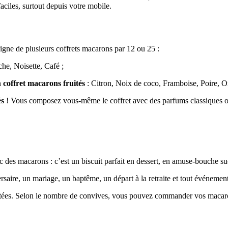
ciles, surtout depuis votre mobile.
ligne de plusieurs coffrets macarons par 12 ou 25 :
he, Noisette, Café ;
n
coffret macarons
fruités
: Citron, Noix de coco, Framboise, Poire, 
és
! Vous composez vous-même le coffret avec des parfums classiques ou
avec des macarons : c’est un biscuit parfait en dessert, en amuse-bouch
rsaire, un mariage, un baptême, un départ à la retraite et tout événement.
ntées. Selon le nombre de convives, vous pouvez commander vos macaro