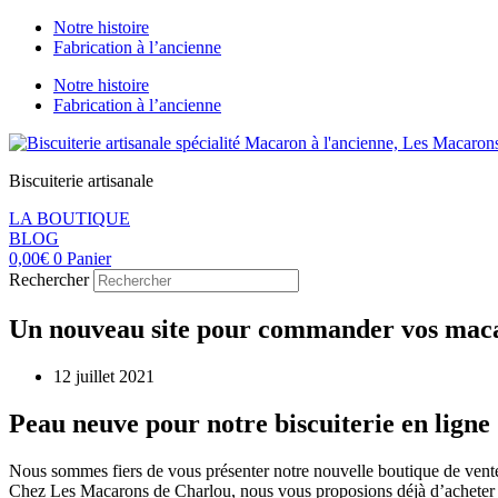
Panneau de gestion des cookies
Aller
Notre histoire
au
Fabrication à l’ancienne
contenu
Notre histoire
Fabrication à l’ancienne
Biscuiterie artisanale
LA BOUTIQUE
BLOG
0,00
€
0
Panier
Rechercher
Un nouveau site pour commander vos maca
12 juillet 2021
Peau neuve pour notre biscuiterie en ligne
Nous sommes fiers de vous présenter notre nouvelle boutique de vente 
Chez Les Macarons de Charlou, nous vous proposions déjà d’acheter vos 