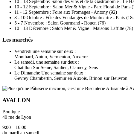
10 - 13 Septembre: Salon des vins et de la Gastronomie - Le H
10 - 12 Septembre : Salon Mer & Vigne - Parc Floral de Paris (
11 - 12 Septembre : Foire aux Fromages - Antony (92)
8 - 10 Octobre : Fête des Vendanges de Montmartre - Paris (18
5 - 7 Novembre : Salon Gourmand - Rouen (76)
10 - 13 Décembre : Salon Mer & Vigne - Maisons-Laffitte (78)
Les marchés
Vendredi une semaine sur deux :
Montbard, Autun, Vermenton, Auxerre
Le samedi, une semaine sur deux :
Chatillon Sur Seine, Saulieu, Clamecy, Sens
Le Dimanche Une semaine sur deux :
Gevrey Chambertin, Semur en Auxois, Brinon-sur-Beuvron
AVALLON
Boutique
40 rue de Lyon
9:00 – 16:00
du mardi au samedi