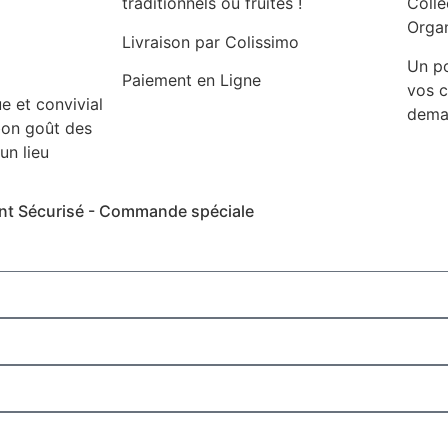
traditionnels ou fruités !
Colle
Organ
Livraison par Colissimo
Un po
Paiement en Ligne
vos 
e et convivial
dema
bon goût des
un lieu
ment Sécurisé - Commande spéciale